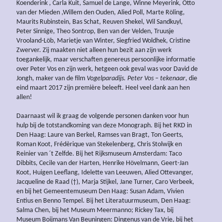
Koenderink , Carla Kuit, Samuel de Lange, Winne Meyerink, Otto
van der Mieden ,Willem den Ouden, Alied Poll, Marte Röling,
Maurits Rubinstein, Bas Schat, Reuven Shekel, Wil Sandkuyl,
Peter Sinnige, Theo Sontrop, Ben van der Velden, Truusje
Vrooland-Löb, Marietje van Winter, Siegfried Woldhek, Cristine
Zwerver. Zij maakten niet alleen hun bezit aan zijn werk
toegankelijk, maar verschaften genereus persoonlijke informatie
over Peter Vos en zijn werk, hetgeen ook geval was voor David de
Jongh, maker van de film
Vogelparadijs. Peter Vos – tekenaar
, die
eind maart 2017 zijn première beleeft. Heel veel dank aan hen
allen!
Daarnaast wil ik graag de volgende personen danken voor hun
hulp bij de totstandkoming van deze Monograph. Bij het RKD in
Den Haag: Laure van Berkel, Ramses van Bragt, Ton Geerts,
Roman Koot, Frédèrique van Stekelenberg, Chris Stolwijk en
Reinier van ´t Zelfde. Bij het Rijksmuseum Amsterdam: Taco
Dibbits, Cecile van der Harten, Henrike Hövelmann, Geert-Jan
Koot, Huigen Leeflang, Idelette van Leeuwen, Alied Ottevanger,
Jacqueline de Raad (†), Marja Stijkel, Jane Turner, Caro Verbeek,
en bij het Gemeentemuseum Den Haag: Susan Adam, Vivien
Entius en Benno Tempel. Bij het Literatuurmuseum, Den Haag:
Salma Chen, bij het Museum Meermanno; Rickey Tax, bij
Museum Boijmans Van Beuningen: Dingenus van de Vrie, bij het