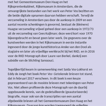
met het Gemeentemuseum Den Haag en het
Rijksprentenkabinet, Rijksmuseum in Amsterdam, die de
omvangrijkste bestanden van het werk van Peter Vos bezitten en
die beide digitale opnamen daarvan hebben verschaft. Terwijl de
verzameling in Amsterdam pas door de aankoop in 2009 en een
aantal recente schenkingen is gevormd, bestaat de (kleinere)
Haagse verzameling vrijwel geheel door een aankoop in 1972/73
uit de verzameling van Cees Kuijlman; deze werd kort voor 1970
bijeengebracht en bevat geen later werk. De gegevens over de
kunstwerken werden in het Rijksmuseum in eerste instantie
ingevoerd door de jonge kunsthistoricus Anske van den Dool als
stagiaire en later als vrijwillige werkkracht bij het RKD, en in 2016
voor de RKD Monograph door Laure van Berkel, dankzij een
subsidie van de Stichting Sanssouci.
Tegelijkertijd kwam in samenwerking met Saïda Vos-Lokhorst en
Eddy de Jongh het boek
Peter Vos- Getekende brieven
tot stand,
dat in februari 2017 verscheen. In dit boek is een keuze
gepresenteerd van de mooiste brieven met tekeningen van Peter
Vos. Niet alleen profiteerde deze Monograph van de daarbij
opgebouwde kennis, van de gedetailleerde (geautoriseerde)
biografie, maar ook van de transcripties van een aantal
afgebeelde brieven uit het Gemeentemuseum Den Haag en het
Rijksmuseum. Daaraan kon worden toegevoegd de volledige