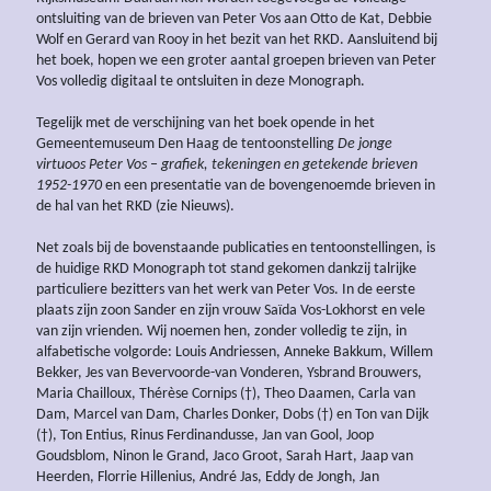
ontsluiting van de brieven van Peter Vos aan Otto de Kat, Debbie
Wolf en Gerard van Rooy in het bezit van het RKD. Aansluitend bij
het boek, hopen we een groter aantal groepen brieven van Peter
Vos volledig digitaal te ontsluiten in deze Monograph.
Tegelijk met de verschijning van het boek opende in het
Gemeentemuseum Den Haag de tentoonstelling
De jonge
virtuoos Peter Vos – grafiek, tekeningen en getekende brieven
1952-1970
en een presentatie van de bovengenoemde brieven in
de hal van het RKD (zie Nieuws).
Net zoals bij de bovenstaande publicaties en tentoonstellingen, is
de huidige RKD Monograph tot stand gekomen dankzij talrijke
particuliere bezitters van het werk van Peter Vos. In de eerste
plaats zijn zoon Sander en zijn vrouw Saïda Vos-Lokhorst en vele
van zijn vrienden. Wij noemen hen, zonder volledig te zijn, in
alfabetische volgorde: Louis Andriessen, Anneke Bakkum, Willem
Bekker, Jes van Bevervoorde-van Vonderen, Ysbrand Brouwers,
Maria Chailloux, Thérèse Cornips (†), Theo Daamen, Carla van
Dam, Marcel van Dam, Charles Donker, Dobs (†) en Ton van Dijk
(†), Ton Entius, Rinus Ferdinandusse, Jan van Gool, Joop
Goudsblom, Ninon le Grand, Jaco Groot, Sarah Hart, Jaap van
Heerden, Florrie Hillenius, André Jas, Eddy de Jongh, Jan