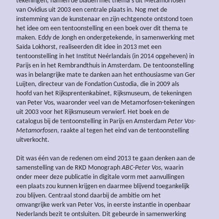
tekeningen, namen de bladen met thema’s uit Metamorfosen
van Ovidius uit 2003 een centrale plaats in. Nog met de
instemming van de kunstenaar en zijn echtgenote ontstond toen
het idee om een tentoonstelling en een boek over dit thema te
maken. Eddy de Jongh en ondergetekende, in samenwerking met
Saïda Lokhorst, realiseerden dit idee in 2013 met een
tentoonstelling in het Institut Neérlandais (in 2014 opgeheven) in
Parijs en in het Rembrandthuis in Amsterdam. De tentoonstelling
was in belangrijke mate te danken aan het enthousiasme van Ger
Luijten, directeur van de Fondation Custodia, die in 2009 als
hoofd van het Rijksprentenkabinet, Rijksmuseum, de tekeningen
van Peter Vos, waaronder veel van de Metamorfosen-tekeningen
uit 2003 voor het Rijksmuseum verwierf. Het boek en de
catalogus bij de tentoonstelling in Parijs en Amsterdam
Peter Vos-
Metamorfosen
, raakte al tegen het eind van de tentoonstelling
uitverkocht.
Dit was één van de redenen om eind 2013 te gaan denken aan de
samenstelling van de RKD Monograph
ABC-Peter Vos
, waarin
onder meer deze publicatie in digitale vorm met aanvullingen
een plaats zou kunnen krijgen en daarmee blijvend toegankelijk
zou blijven. Centraal stond daarbij de ambitie om het
omvangrijke werk van Peter Vos, in eerste instantie in openbaar
Nederlands bezit te ontsluiten. Dit gebeurde in samenwerking