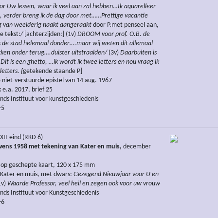
r Uw lessen, waar ik veel aan zal hebben…Ik aquarelleer
e, verder breng ik de dag door met……Prettige vacantie
g van weelderig naakt aangeraakt
door P.met penseel aan,
e tekst:
/
[achterzijden:] (1v)
DROOM voor prof. O.B. de
 de stad helemaal donder….maar wij weten dit allemaal
ken onder terug….duister uitstraalden/
(3v)
Daarbuiten is
 Dit is een ghetto, …ik wordt ik twee letters en nou vraag ik
letters. [
getekende staande P]
e niet-verstuurde epistel van 14 aug. 1967
k e.a. 2017, brief 25
ds Instituut voor kunstgeschiedenis
-5
II-eind (RKD 6)
ens 1958 met tekening van Kater en muis,
december
 op geschepte kaart, 120 x 175 mm
 Kater en muis, met dwars:
Gezegend Nieuwjaar voor U en
1v)
Waarde Professor, veel heil en zegen ook voor uw vrouw
ds Instituut voor Kunstgeschiedenis
-6