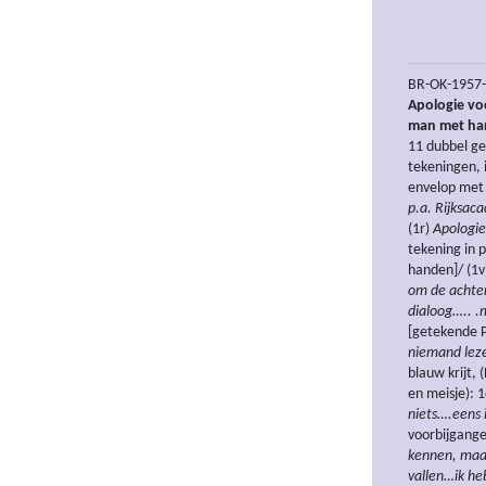
BR-OK-1957-
Apologie vo
man met ha
11 dubbel ge
tekeningen, 
envelop met
p.a. Rijksac
(1r)
Apologie
tekening in 
handen]/ (1v
om de achter
dialoog….. .
[getekende P
niemand lez
blauw krijt, 
en meisje): 
niets….eens 
voorbijganger
kennen, maar
vallen…ik he