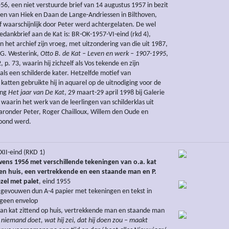
-56, een niet verstuurde brief van 14 augustus 1957 in bezit
en van Hiek en Daan de Lange-Andriessen in Bilthoven,
f waarschijnlijk door Peter werd achtergelaten. De wel
edankbrief aan de Kat is: BR-OK-1957-VI-eind (rkd 4),
in het archief zijn vroeg, met uitzondering van die uit 1987,
 G. Westerink,
Otto B. de Kat – Leven en werk – 1907-1995
,
p. 73, waarin hij zichzelf als Vos tekende en zijn
als een schilderde kater. Hetzelfde motief van
katten gebruikte hij in aquarel op de uitnodiging voor de
ing
Het jaar van De Kat
, 29 maart-29 april 1998 bij Galerie
 waarin het werk van de leerlingen van schilderklas uit
ronder Peter, Roger Chailloux, Willem den Oude en
oond werd.
II-eind (RKD 1)
ens 1956 met verschillende tekeningen van o.a. kat
een huis, een vertrekkende en een staande man en P.
zel met palet
, eind 1955
gevouwen dun A-4 papier met tekeningen en tekst in
 geen envelop
an kat zittend op huis, vertrekkende man en staande man
iemand doet, wat hij zei, dat hij doen zou – maakt