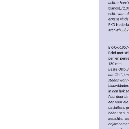
achter hun/
(
blanco),/(10r
e
cht, want d
ergens vind
RKD Nederlan
archief 0382
BR-OK-1957-
Brief met sti
pen en pense
180 mm
Beste Otto B.
dat Ciel(1) 
steeds wanne
blauwbladeren
in een hok z
Paul door de
een voor die
uitsluitend g
naar Epen, m
gedichten ge
enjambemente