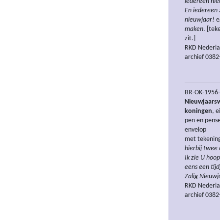
iedereen nie
En iedereen 
nieuwjaar!
e
maken
. [tek
zit.]
RKD Nederlan
archief 0382
BR-OK-1956-X
Nieuwjaarsw
koningen
, 
pen en pense
envelop
met tekening
hierbij twee
Ik zie U hoop
eens een tij
Zalig Nieuwj
RKD Nederlan
archief 0382