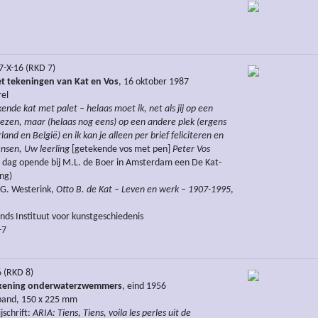
X-16 (RKD 7)
et tekeningen van Kat en Vos
, 16 oktober 1987
el
ende kat met palet – helaas moet ik, net als jij op een
ezen, maar (helaas nog eens) op een andere plek (ergens
and en België) en ik kan je alleen per brief feliciteren en
nsen, Uw leerling
[getekende vos met pen]
Peter Vos
 dag opende bij M.L. de Boer in Amsterdam een De Kat-
ing)
 G. Westerink,
Otto B. de Kat – Leven en werk – 1907-1995
,
ds Instituut voor kunstgeschiedenis
-7
 (RKD 8)
tekening onderwaterzwemmers
, eind 1956
gband, 150 x 225 mm
jschrift:
ARIA: Tiens, Tiens, voila les perles uit de