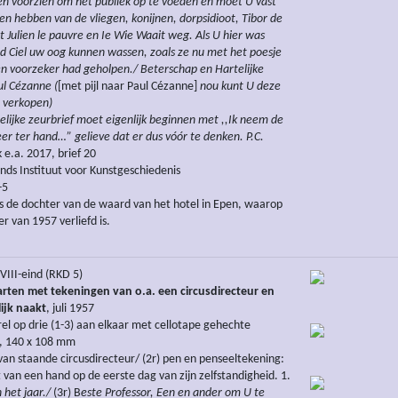
en voorzien om het publiek op te voeden en moet U vast
en hebben van de vliegen, konijnen, dorpsidioot, Tibor de
t Julien le pauvre en Ie Wie Waait weg. Als U hier was
d Ciel uw oog kunnen wassen, zoals ze nu met het poesje
n voorzeker had geholpen./ Beterschap en Hartelijke
l Cézanne (
[met pijl naar Paul Cézanne]
nou kunt U deze
 verkopen)
gelijke zeurbrief moet eigenlijk beginnen met ,,Ik neem de
r ter hand…” gelieve dat er dus vóór te denken. P.C.
k e.a. 2017, brief 20
ds Instituut voor Kunstgeschiedenis
-5
as de dochter van de waard van het hotel in Epen, waarop
er van 1957 verliefd is.
III-eind (RKD 5)
arten met tekeningen van o.a. een circusdirecteur en
ijk naakt
, juli 1957
el op drie (1-3) aan elkaar met cellotape gehechte
n, 140 x 108 mm
 van staande circusdirecteur/ (2r) pen en penseeltekening:
t van een hand op de eerste dag van zijn zelfstandigheid. 1.
 het jaar./
(3r) B
este Professor, Een en ander om U te