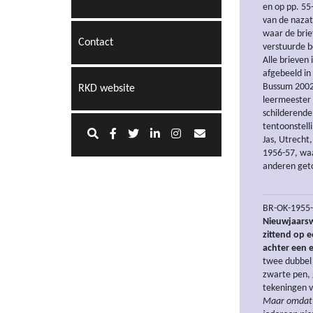
en op pp. 55
van de nazat
waar de brie
Contact
verstuurde b
Alle brieven 
afgebeeld in
Bussum 2002, 
RKD website
leermeester 
schilderende 
tentoonstell
Jas, Utrecht,
1956-57, waa
anderen get
BR-OK-1955-X
Nieuwjaarsw
zittend op 
achter een e
twee dubbel 
zwarte pen,
tekeningen v
Maar omdat n