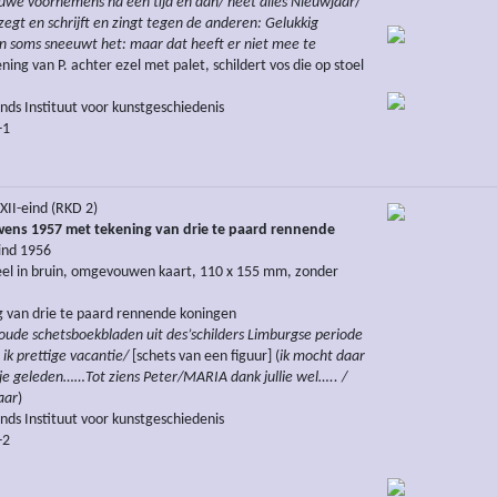
uwe voornemens na een tijd en dan/
heet alles Nieuwjaar
/
zegt en schrijft en zingt tegen de anderen: Gelukkig
n soms sneeuwt het: maar dat heeft er niet mee te
ening van P. achter ezel met palet, schildert vos die op stoel
ds Instituut voor kunstgeschiedenis
-1
II-eind (RKD 2)
ens 1957 met tekening van drie te paard rennende
eind 1956
el in bruin, omgevouwen kaart, 110 x 155 mm, zonder
 van drie te paard rennende koningen
 oude schetsboekbladen uit des’schilders Limburgse periode
 ik prettige vacantie/
[schets van een figuur] (
ik mocht daar
dje geleden……Tot ziens Peter/MARIA dank jullie wel….. /
aar
)
ds Instituut voor kunstgeschiedenis
-2