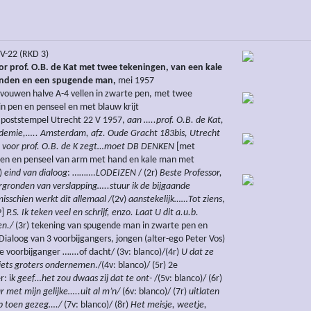
V-22 (RKD 3)
or prof. O.B. de Kat met twee tekeningen, van een kale
nden en een spugende man,
mei 1957
vouwen halve A-4 vellen in zwarte pen, met twee
in pen en penseel en met blauw krijt
 poststempel Utrecht 22 V 1957,
aan …..prof. O.B. de Kat,
ademie,….. Amsterdam, afz. Oude Gracht 183bis, Utrecht
 voor prof. O.B. de K zegt…moet DB DENKEN
[met
pen en penseel van arm met hand en kale man met
)
eind van dialoog
: ……….
LODEIZEN
/ (2r)
Beste Professor,
gronden van verslapping…..stuur ik de bijgaande
misschien werkt dit allemaal /
(2v)
aanstekelijk……Tot ziens
,
]
P.S. Ik teken veel en schrijf, enzo. Laat U dit a.u.b.
en./
(3r) tekening van spugende man in zwarte pen en
(Dialoog van 3 voorbijgangers, jongen (alter-ego Peter Vos)
1e voorbijganger …….of dacht/ (3v: blanco)/(4r)
U dat ze
iets groters ondernemen
./(4v: blanco)/ (5r) 2e
: i
k geef…het zou dwaas zij dat te ont-
/(5v: blanco)/ (6r)
 met mijn gelijke…..uit al m’n/
(6v: blanco)/ (7r)
uitlaten
b toen gezeg…./
(7v: blanco)/ (8r)
Het meisje, weetje,