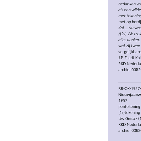
bedanken voo
als een wild
met tekenin
met op bordj
Kat …Nu was
/
(2v)
We trok
alles donker.
wat zij twee 
vergelijkbar
J.P. Filedt Ko
RKD Nederlan
archief 0382
BR-OK-1957-X
Nieuwjaarsw
1957
pentekening
(1r)tekening
Uw Geest/
(
RKD Nederlan
archief 0382