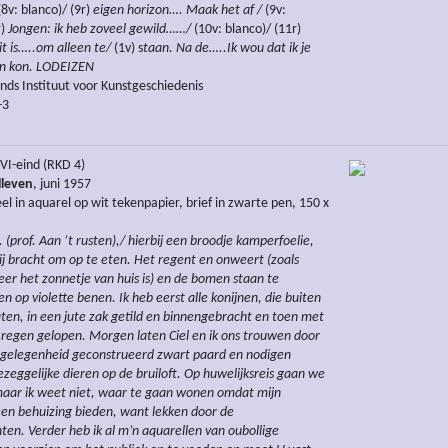
8v: blanco)/ (9r)
eigen horizon…. Maak het af /
(9v:
)
Jongen: ik heb zoveel gewild……/
(10v: blanco)/ (11r)
it is…..om alleen te/
(1v) s
taan. Na de…..Ik wou dat ik je
en kon. LODEIZEN
ds Instituut voor Kunstgeschiedenis
-3
VI-eind (RKD 4)
lleven
, juni 1957
el in aquarel op wit tekenpapier, brief in zwarte pen, 150 x
 (prof. Aan ’t rusten),/ hierbij een broodje kamperfoelie,
mij bracht om op te eten. Het regent en onweert (zoals
er het zonnetje van huis is) en de bomen staan te
 op violette benen. Ik heb eerst alle konijnen, die buiten
aten, in een jute zak getild en binnengebracht en toen met
 regen gelopen. Morgen laten Ciel en ik ons trouwen door
 gelegenheid geconstrueerd zwart paard en nodigen
ezeggelijke dieren op de bruiloft. Op huwelijksreis gaan we
aar ik weet niet, waar te gaan wonen omdat mijn
en behuizing bieden, want lekken door de
n. Verder heb ik al m’n aquarellen van oubollige