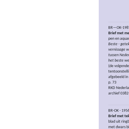
BR—OK-1987-
Brief met m
pen en aquar
Beste - getek
vernissage w
tussen Nederl
het beste we
(de volgende
tentoonstell
afgebeeld in
p. 73
RKD Nederlan
archief 0382
BR-OK - 1956
Brief met 
blad uit rin
met dwars bi