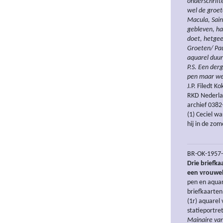
onderschrift
wel de groet
Macula, Sain
gebleven, ha
doet, hetgee
Groeten/ Pau
aquarel duur
P.S. Een der
pen maar wee
J.P. Filedt Ko
RKD Nederlan
archief 0382
(1) Ceciel w
hij in de zom
BR-OK-1957-V
Drie briefka
een vrouwel
pen en aquar
briefkaarte
(1r) aquarel
statieportre
Mainaire van