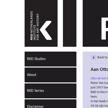
Back to
RKD Studies
Aan Otto
About
Otto de Kat
(
Peter Vos tu
juni 1957 tw
RKD Series
RKD in Den H
hem.
In het boek
G
54-56 zijn t
Disclaimer